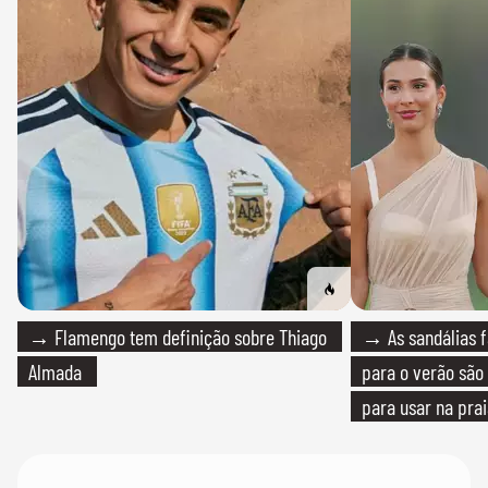
→ Flamengo tem definição sobre Thiago
→ As sandálias f
Almada
para o verão são 
para usar na pra
quanto em uma fe