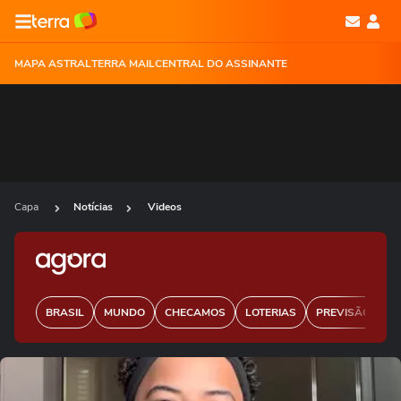
MAPA ASTRAL
TERRA MAIL
CENTRAL DO ASSINANTE
Capa
Notícias
Videos
BRASIL
MUNDO
CHECAMOS
LOTERIAS
PREVISÃO DO 
Ops!