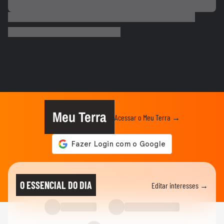
ELEIÇÕES
Michelle Bolsonaro deseja sorte a Alfredo
Gaspar após anúncio como...
CIDADES
CAC é preso após atirar contra motorista
de aplicativo na Rodovia...
BRASIL
Cercado por mulheres, Flávio Bolsonaro
anuncia Alfredo Gaspar como...
Meu Terra
Acessar o Meu Terra →
NOTÍCIAS
Combate ao incêndio em indústria em
Itaquaquecetuba entra no 2º dia
ELEIÇÕES
Flávio Bolsonaro diz que teve filhas para
O ESSENCIAL DO DIA
Editar interesses →
cuidarem dele quando for...
ELEIÇÕES
Cercado por mulheres, Flávio Bolsonaro