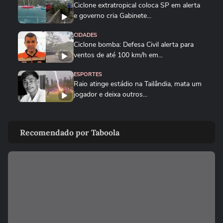
Ciclone extratropical coloca SP em alerta
e governo cria Gabinete...
CIDADES
Ciclone bomba: Defesa Civil alerta para
ventos de até 100 km/h em...
ESPORTES
Raio atinge estádio na Tailândia, mata um
jogador e deixa outros...
BRASIL
Vídeos mostram "nuvem de cogumelo"
Recomendado por Taboola
durante incêndio em...
CIDADES
Vídeos mostram 'nuvem cogumelo'
durante incêndio em...
CIDADES
Ferroviários aceitam proposta e encerram
greve nas linhas 11, 12 e...