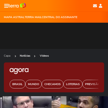
MAPA ASTRAL
TERRA MAIL
CENTRAL DO ASSINANTE
Capa
Notícias
Videos
BRASIL
MUNDO
CHECAMOS
LOTERIAS
PREVISÃO DO 
Ops!