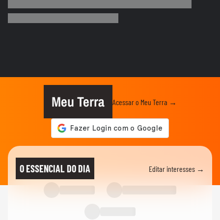
Sessão da Câmara é interrompida após
briga entre vereadores no...
VIDA E ESTILO
'Comecei por necessidade de criança':
artista transforma tubos de...
BRASIL
Foguete da SpaceX atinge a Lua e abre
cratera de quase 20 metros...
Meu Terra
Acessar o Meu Terra →
BRASIL
Lula diz que liberdade de expressão 'tem
limite' ao sancionar lei...
BRASIL
"É um milagre": Com 2% de chance de
O ESSENCIAL DO DIA
Editar interesses →
engravidar, mulher se emociona...
BRASIL
Vídeo mostra o momento da prisão de pai
e madrasta suspeitos de...