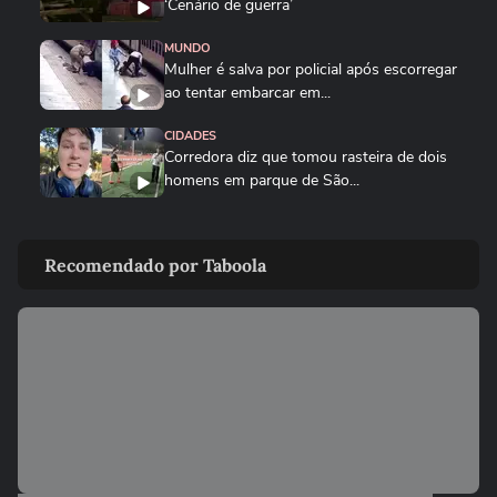
‘Cenário de guerra’
MUNDO
Mulher é salva por policial após escorregar
ao tentar embarcar em...
CIDADES
Corredora diz que tomou rasteira de dois
homens em parque de São...
BRASIL
Motorista de ônibus é retirado à força de
Recomendado por Taboola
veículo por policiais...
CIDADES
Motorista de ônibus é retirado à força de
veículo por policiais...
BRASIL
Defesa Civil do RJ atualiza alerta para
vendavais em meio à...
CIDADES