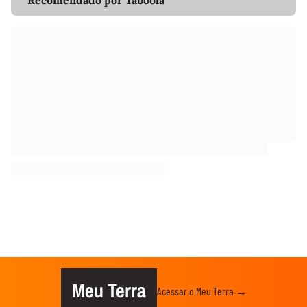
Recomendado por Taboola
Meu Terra
Acessar o Meu Terra →