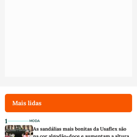
Mais lidas
1
MODA
As sandálias mais bonitas da Usaflex são
na cor algodão-doce e aumentam a altura