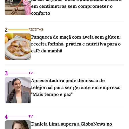
em centímetros sem comprometer o
conforto
2
RECEITAS
Panqueca de maçã com aveia sem glúten:
receita fofinha, prática e nutritiva para o
café da manhã
3
TV
Apresentadora pede demissão de
telejornal para ser gerente em empresa:
"Mais tempo e paz"
4
TV
Daniela Lima supera a GloboNews no