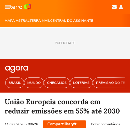
MAPA ASTRAL
TERRA MAIL
CENTRAL DO ASSINANTE
PUBLICIDADE
BRASIL
MUNDO
CHECAMOS
LOTERIAS
PREVISÃO DO TEM
União Europeia concorda em
reduzir emissões em 55% até 2030
Compartilhar
Exibir comentários
11 dez
2020
- 08h26