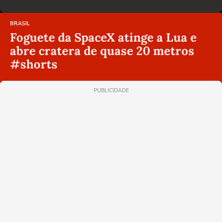
BRASIL
Foguete da SpaceX atinge a Lua e
abre cratera de quase 20 metros
#shorts
PUBLICIDADE