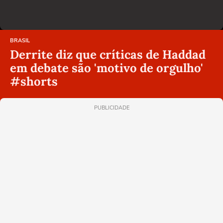
BRASIL
Derrite diz que críticas de Haddad
em debate são 'motivo de orgulho'
#shorts
PUBLICIDADE