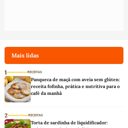
Mais lidas
1
RECEITAS
Panqueca de maçã com aveia sem glúten:
receita fofinha, prática e nutritiva para o
café da manhã
2
RECEITAS
Torta de sardinha de liquidificador: