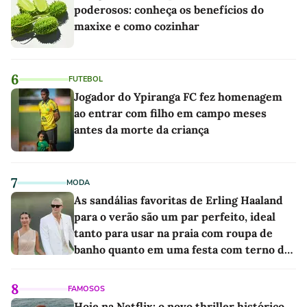
poderosos: conheça os benefícios do
maxixe e como cozinhar
6
FUTEBOL
Jogador do Ypiranga FC fez homenagem
ao entrar com filho em campo meses
antes da morte da criança
7
MODA
As sandálias favoritas de Erling Haaland
para o verão são um par perfeito, ideal
tanto para usar na praia com roupa de
banho quanto em uma festa com terno de
linho
8
FAMOSOS
Hoje na Netflix: o novo thriller histórico