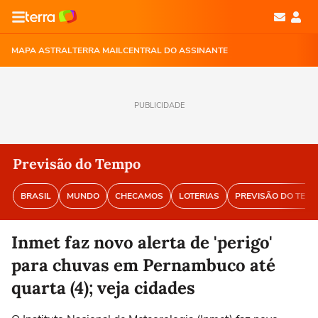
MAPA ASTRAL
TERRA MAIL
CENTRAL DO ASSINANTE
PUBLICIDADE
Previsão do Tempo
BRASIL
MUNDO
CHECAMOS
LOTERIAS
PREVISÃO DO TEM
Inmet faz novo alerta de 'perigo'
para chuvas em Pernambuco até
quarta (4); veja cidades