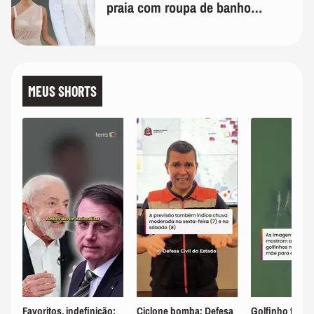
praia com roupa de banho
quanto em uma festa com terno
de linho
MEUS SHORTS
Favoritos, indefinição:
Ciclone bomba: Defesa
Golfinho fêmea