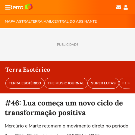
MAPA ASTRAL
TERRA MAIL
CENTRAL DO ASSINANTE
PUBLICIDADE
Terra Esotérico
TERRA ESOTÉRICO
THE MUSIC JOURNAL
SUPER LUTAS
F1 MA
#46: Lua começa um novo ciclo de
transformação positiva
Mercúrio e Marte retomam o movimento direto no período