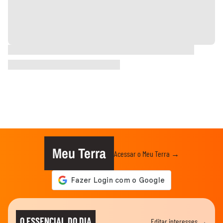
Meu Terra
Acessar o Meu Terra →
O ESSENCIAL DO DIA
Editar interesses →