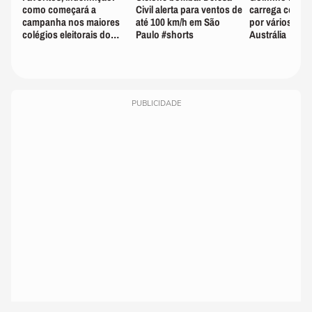
como começará a
Civil alerta para ventos de
carrega corpo d
campanha nos maiores
até 100 km/h em São
por vários dias
colégios eleitorais do
Paulo #shorts
Austrália
Brasil #shorts
PUBLICIDADE