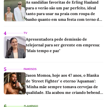
As sandálias favoritas de Erling Haaland
para o verão são um par perfeito, ideal
tanto para usar na praia com roupa de
banho quanto em uma festa com terno de
linho
4
TV
Apresentadora pede demissão de
telejornal para ser gerente em empresa:
"Mais tempo e paz"
5
FAMOSOS
Jason Momoa, hoje aos 47 anos, o Blanka
de 'Street Fighter' e eterno 'Aquaman':
'Minha mãe sempre tomava cervejas de
qualidade. Ela acabou me criando bebendo
as melhores'
6
FLAMENGO