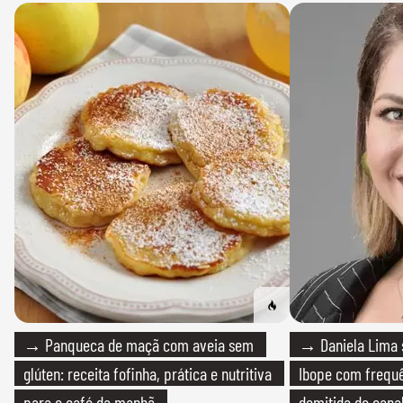
→ Panqueca de maçã com aveia sem
→ Daniela Lima 
glúten: receita fofinha, prática e nutritiva
Ibope com frequê
para o café da manhã
demitida do cana