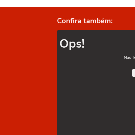
Confira também:
Ops!
Não f