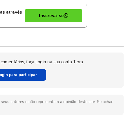
ias através
Inscreva-se
 comentários, faça Login na sua conta Terra
ogin para participar
seus autores e não representam a opinião deste site. Se achar