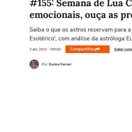
#155: Semana de Lua Ch
emocionais, ouça as pr
Saiba o que os astros reservam para a
Esotérico', com análise da astróloga Eu
Compartilhar
3 abr
2023
- 05h00
Exibir com
Por:
Eunice Ferrari