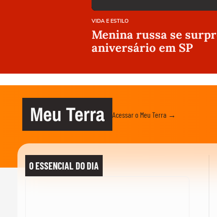
VIDA E ESTILO
Menina russa se surpr
aniversário em SP
Meu Terra
Acessar o Meu Terra →
O ESSENCIAL DO DIA