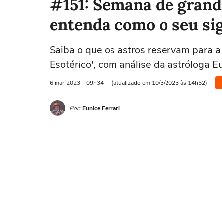
#151: Semana de grande
entenda como o seu si
Saiba o que os astros reservam para a
Esotérico', com análise da astróloga Eu
6 mar
2023
- 09h34
(atualizado em 10/3/2023 às 14h52)
Por:
Eunice Ferrari