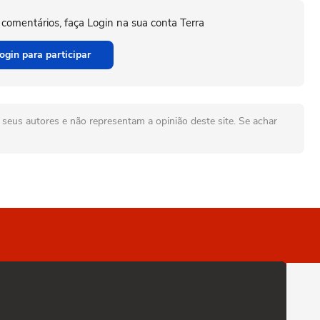
 comentários, faça Login na sua conta Terra
ogin para participar
seus autores e não representam a opinião deste site. Se achar