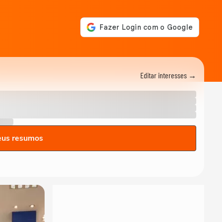
Editar interesses →
eus resumos