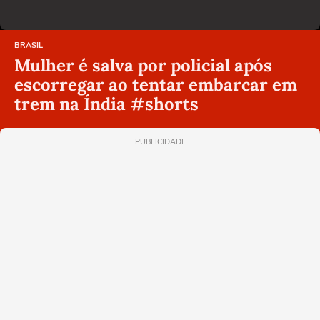
BRASIL
Mulher é salva por policial após
escorregar ao tentar embarcar em
trem na Índia #shorts
PUBLICIDADE