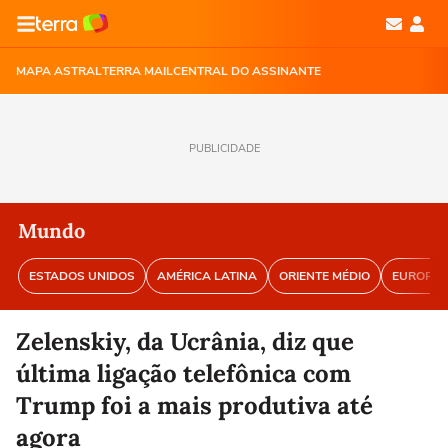
MAPA ASTRAL
TERRA MAIL
CENTRAL DO ASSINANTE
PUBLICIDADE
Mundo
ESTADOS UNIDOS
AMÉRICA LATINA
ORIENTE MÉDIO
EUROPA
Zelenskiy, da Ucrânia, diz que
última ligação telefônica com
Trump foi a mais produtiva até
agora