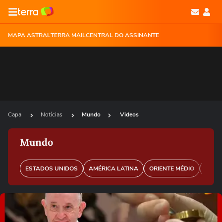
MAPA ASTRAL
TERRA MAIL
CENTRAL DO ASSINANTE
Capa
Notícias
Mundo
Videos
Mundo
ESTADOS UNIDOS
AMÉRICA LATINA
ORIENTE MÉDIO
EURO
Ops!