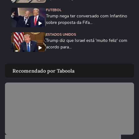
FUTEBOL
Trump nega ter conversado com Infantino
sobre proposta da Fifa...
ESTADOS UNIDOS
Trump diz que Israel está 'muito feliz' com
acordo para...
MUNDO
Irã divulga vídeo de petroleiros em
Recomendado por Taboola
chamas após ataques em Ormuz
AS PRINCIPAIS NOTÍCIAS DA EUROPA
Milhares de imigrantes chegam a Ceuta,
na Espanha, e prefeito pede...
MUNDO
Menino de 11 anos viraliza após virar
tradutor da mãe durante...
ELEIÇÕES
Lula diz que não é ‘louco’ de brigar com