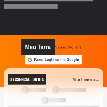
China e EUA: ‘Quero...
FUTEBOL
No Japão, Zico tranquiliza fãs após
terremoto de grandes...
NOTÍCIAS
Lula critica sistema de saúde dos EUA ao
exaltar SUS: ‘Vá tentar...
Meu Terra
Acessar o Meu Terra →
MUNDO
Cãozinho é resgatado com vida dos
escombros 29 dias após terremoto...
MUNDO
Vídeo registra explosão em shopping
O ESSENCIAL DO DIA
Editar interesses →
após terremoto de magnitude...
MUNDO
Vídeo mostra muralhas de castelo
desabando após terremoto de...