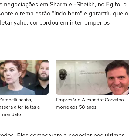
as negociações em Sharm el-Sheikh, no Egito, o
sobre o tema estão "indo bem" e garantiu que o
 Netanyahu, concordou em interromper os
Zambelli acaba,
Empresário Alexandre Carvalho
ssará a ter faltas e
morre aos 58 anos
r mandato
 todos. Eles começaram a negociar nos últimos