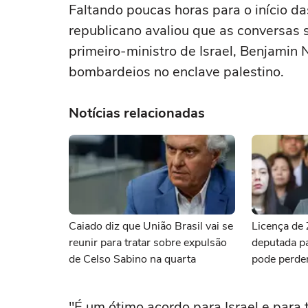
Faltando poucas horas para o início d
republicano avaliou que as conversas 
primeiro-ministro de Israel, Benjamin
bombardeios no enclave palestino.
Notícias relacionadas
Caiado diz que União Brasil vai se
Licença de 
reunir para tratar sobre expulsão
deputada pa
de Celso Sabino na quarta
pode perde
"É um ótimo acordo para Israel e para