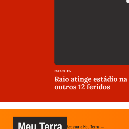
ESPORTES
Raio atinge estádio na
outros 12 feridos
Meu Terra
Acessar o Meu Terra →