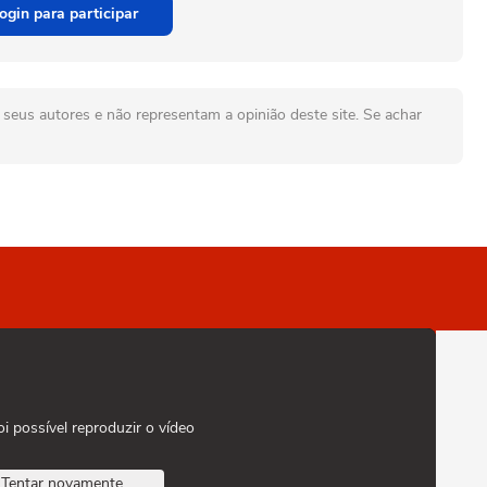
ogin para participar
seus autores e não representam a opinião deste site. Se achar
oi possível reproduzir o vídeo
Tentar novamente