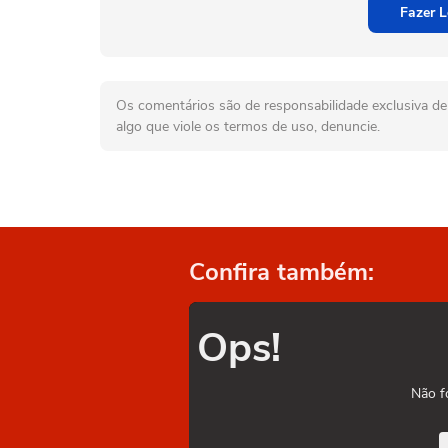
Fazer L
Os comentários são de responsabilidade exclusiva de 
algo que viole os termos de uso, denuncie.
Confira também:
Ops!
Não f