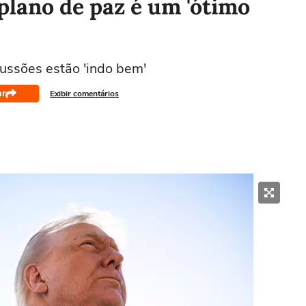
plano de paz é um 'ótimo
ussões estão 'indo bem'
ar
Exibir comentários