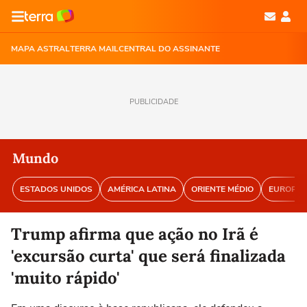
MAPA ASTRAL
TERRA MAIL
CENTRAL DO ASSINANTE
PUBLICIDADE
Mundo
ESTADOS UNIDOS
AMÉRICA LATINA
ORIENTE MÉDIO
EUROPA
Trump afirma que ação no Irã é
'excursão curta' que será finalizada
'muito rápido'