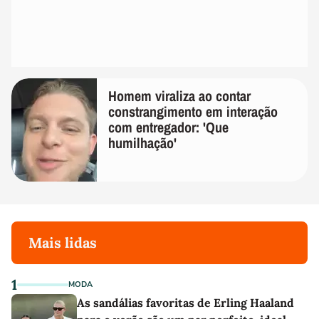
Homem viraliza ao contar
constrangimento em interação
com entregador: 'Que
humilhação'
Mais lidas
1
MODA
As sandálias favoritas de Erling Haaland