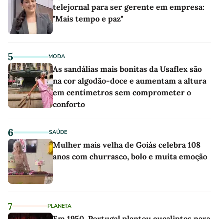
telejornal para ser gerente em empresa:
"Mais tempo e paz"
5
MODA
As sandálias mais bonitas da Usaflex são
na cor algodão-doce e aumentam a altura
em centímetros sem comprometer o
conforto
6
SAÚDE
Mulher mais velha de Goiás celebra 108
anos com churrasco, bolo e muita emoção
7
PLANETA
Em 1950, Portugal plantou eucaliptos para