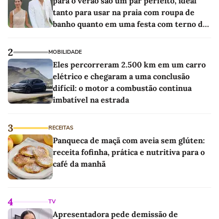
para o verão são um par perfeito, ideal
tanto para usar na praia com roupa de
banho quanto em uma festa com terno de
linho
2
MOBILIDADE
Eles percorreram 2.500 km em um carro
elétrico e chegaram a uma conclusão
difícil: o motor a combustão continua
imbatível na estrada
3
RECEITAS
Panqueca de maçã com aveia sem glúten:
receita fofinha, prática e nutritiva para o
café da manhã
4
TV
Apresentadora pede demissão de