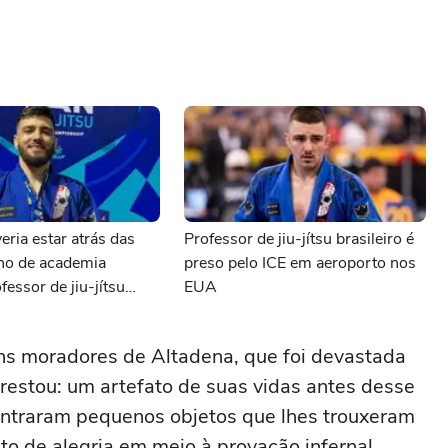
eria estar atrás das
Professor de jiu-jítsu brasileiro é
ono de academia
preso pelo ICE em aeroporto nos
fessor de jiu-jítsu
EUA
preso pelo ICE
ns moradores de Altadena, que foi devastada
 restou: um artefato de suas vidas antes desse
ntraram pequenos objetos que lhes trouxeram
o de alegria em meio à provação infernal.