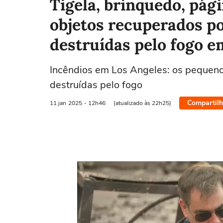
Tigela, brinquedo, pági
objetos recuperados p
destruídas pelo fogo e
Incêndios em Los Angeles: os pequeno
destruídas pelo fogo
Compartilh
11 jan
2025
- 12h46
(atualizado às 22h25)