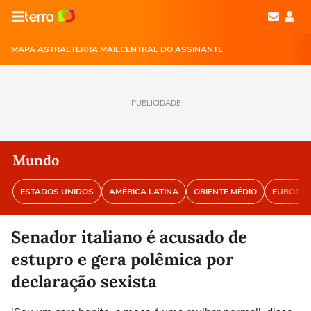
MAPA ASTRAL
TERRA MAIL
CENTRAL DO ASSINANTE
PUBLICIDADE
Mundo
ESTADOS UNIDOS
AMÉRICA LATINA
ORIENTE MÉDIO
EUROPA
Senador italiano é acusado de
estupro e gera polêmica por
declaração sexista