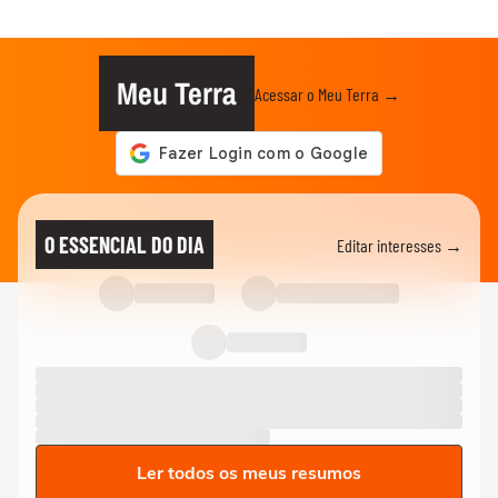
Meu Terra
Acessar o Meu Terra →
O ESSENCIAL DO DIA
Editar interesses →
Ler todos os meus resumos