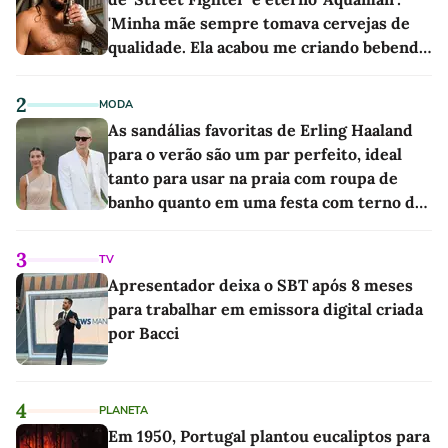
'Minha mãe sempre tomava cervejas de
qualidade. Ela acabou me criando bebendo
as melhores'
2
MODA
As sandálias favoritas de Erling Haaland
para o verão são um par perfeito, ideal
tanto para usar na praia com roupa de
banho quanto em uma festa com terno de
linho
3
TV
Apresentador deixa o SBT após 8 meses
para trabalhar em emissora digital criada
por Bacci
4
PLANETA
Em 1950, Portugal plantou eucaliptos para