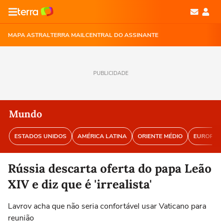
MAPA ASTRAL
TERRA MAIL
CENTRAL DO ASSINANTE
PUBLICIDADE
Mundo
ESTADOS UNIDOS
AMÉRICA LATINA
ORIENTE MÉDIO
EUROPA
Rússia descarta oferta do papa Leão
XIV e diz que é 'irrealista'
Lavrov acha que não seria confortável usar Vaticano para
reunião