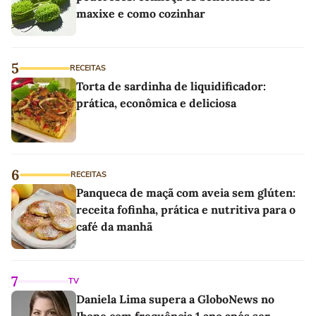
maxixe e como cozinhar
5
RECEITAS
Torta de sardinha de liquidificador:
prática, econômica e deliciosa
6
RECEITAS
Panqueca de maçã com aveia sem glúten:
receita fofinha, prática e nutritiva para o
café da manhã
7
TV
Daniela Lima supera a GloboNews no