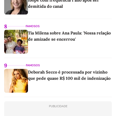
Ibope com frequência 1 ano após ser
demitida do canal
8
FAMOSOS
Tia Milena sobre Ana Paula: 'Nossa relação
de amizade se encerrou'
9
FAMOSOS
Deborah Secco é processada por vizinho
que pede quase R$ 100 mil de indenização
PUBLICIDADE