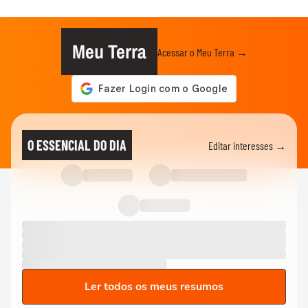
Meu Terra
Acessar o Meu Terra →
O ESSENCIAL DO DIA
Editar interesses →
Ler todos os meus resumos