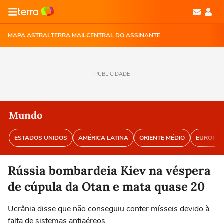
MAPA ASTRAL
TERRA MAIL
CENTRAL DO ASSINANTE
PUBLICIDADE
Mundo
ESTADOS UNIDOS
AMÉRICA LATINA
ORIENTE MÉDIO
EUROPA
Rússia bombardeia Kiev na véspera
de cúpula da Otan e mata quase 20
Ucrânia disse que não conseguiu conter mísseis devido à
falta de sistemas antiaéreos