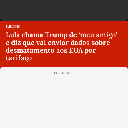
ELEIÇÕES
Lula chama Trump de ‘meu amigo’
e diz que vai enviar dados sobre
desmatamento aos EUA por
tarifaço
PUBLICIDADE