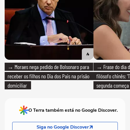
→ Moraes nega pedido de Bolsonaro para
→ Frase do dia d
receber os filhos no Dia dos Pais na prisão
filósofo chinês: 
domiciliar
segunda começa
que só temos um
O Terra também está no Google Discover.
Siga no Google Discover