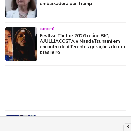
embaixadora por Trump
ENTRETÊ
Festival Timbre 2026 reúne BK’,
AJULLIACOSTA e NandaTsunami em
encontro de diferentes gerações do rap
brasileiro
ESTADOS UNIDOS
'Ele não deveria estar atrás das grades':
dono de academia defende professor