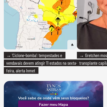
→ 'Ciclone-bomba': tempestades e
→ Gretchen most
vendavais devem atingir 11 estados na sexta-
transplante capil
feira, alerta Inmet
Você sabe de onde vêm seus bloqueios?
Fazer meu Mapa