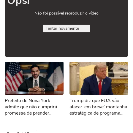
Ops!
Não foi possível reproduzir o vídeo
Tentar novamente
Prefeito de Nova York
Trump diz que EUA vão
admite que não cumprirá
atacar ‘em breve’ montanha
promessa de prender
estratégica de programa
Netanyahu: ‘Não temos
nuclear do Irã
autoridade legal’