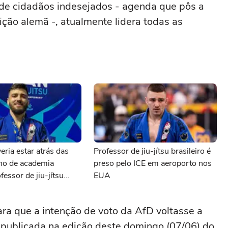
de cidadãos indesejados - agenda que pôs a
ição alemã -, atualmente lidera todas as
eria estar atrás das
Professor de jiu-jítsu brasileiro é
ono de academia
preso pelo ICE em aeroporto nos
fessor de jiu-jítsu
EUA
preso pelo ICE
ara que a intenção de voto da AfD voltasse a
 publicada na edição deste domingo (07/06) do