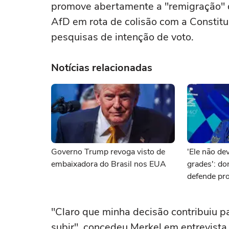
promove abertamente a "remigração" 
AfD em rota de colisão com a Constitu
pesquisas de intenção de voto.
Notícias relacionadas
Governo Trump revoga visto de
'Ele não dev
embaixadora do Brasil nos EUA
grades': d
defende pro
brasileiro 
"Claro que minha decisão contribuiu p
subir", concedeu Merkel em entrevista