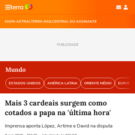
MAPA ASTRAL
TERRA MAIL
CENTRAL DO ASSINANTE
PUBLICIDADE
Mundo
ESTADOS UNIDOS
AMÉRICA LATINA
ORIENTE MÉDIO
EUROPA
Mais 3 cardeais surgem como
cotados a papa na 'última hora'
Imprensa aponta López, Artime e David na disputa