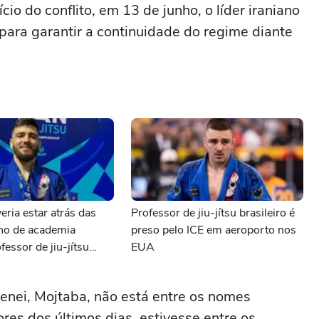
io do conflito, em 13 de junho, o líder iraniano
para garantir a continuidade do regime diante
eria estar atrás das
Professor de jiu-jítsu brasileiro é
ono de academia
preso pelo ICE em aeroporto nos
fessor de jiu-jítsu
EUA
preso pelo ICE
enei, Mojtaba, não está entre os nomes
res dos últimos dias, estivesse entre os