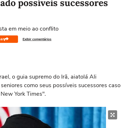
eado possíveis sucessores
sta em meio ao conflito
ar
Exibir comentários
l, o guia supremo do Irã, aiatolá Ali
 seniores como seus possíveis sucessores caso
e New York Times".