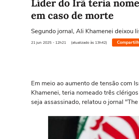
Líder do Irã teria nom
em caso de morte
Segundo jornal, Ali Khamenei deixou li
Compartilh
21 jun
2025
- 12h21
(atualizado às 13h42)
Em meio ao aumento de tensão com Israe
Khamenei, teria nomeado três clérigos
seja assassinado, relatou o jornal "Th