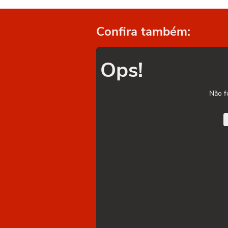
Confira também:
Ops!
Não f