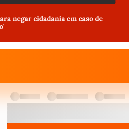
ra negar cidadania em caso de
o'