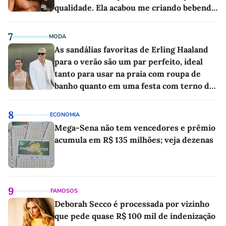
qualidade. Ela acabou me criando bebendo
as melhores'
7
MODA
As sandálias favoritas de Erling Haaland
para o verão são um par perfeito, ideal
tanto para usar na praia com roupa de
banho quanto em uma festa com terno de
linho
8
ECONOMIA
Mega-Sena não tem vencedores e prêmio
acumula em R$ 135 milhões; veja dezenas
9
FAMOSOS
Deborah Secco é processada por vizinho
que pede quase R$ 100 mil de indenização