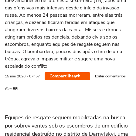
Kiev amanheceu de luto nesta sexta-feira (15), após uma
das ofensivas mais intensas desde o início da invasão
russa. Ao menos 24 pessoas morreram, entre elas três
crianças, e dezenas ficaram feridas em ataques que
atingiram diversos bairros da capital. Mísseis e drones
atingiram prédios residenciais, deixando civis sob os
escombros, enquanto equipes de resgate seguem nas
buscas. O bombardeio, poucos dias após o fim de uma
trégua, agrava o impasse militar e sugere uma nova
escalada do conflito.
Compartilhar
Exibir comentários
15 mai
2026
- 07h57
Por:
RFI
Equipes de resgate seguem mobilizadas na busca
por sobreviventes sob os escombros de um edifício
residencial destruído no distrito de Darnytskyi, uma