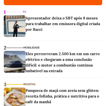
1
TV
Apresentador deixa o SBT após 8 meses
para trabalhar em emissora digital criada
por Bacci
2
MOBILIDADE
Eles percorreram 2.500 km em um carro
elétrico e chegaram a uma conclusão
difícil: o motor a combustão continua
imbatível na estrada
3
RECEITAS
Panqueca de maçã com aveia sem glúten:
receita fofinha, prática e nutritiva para o
café da manhã