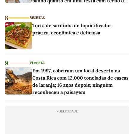
banho quanto em uma festa com terno de
linho
8
RECEITAS
Torta de sardinha de liquidificador:
prática, econômica e deliciosa
9
PLANETA
Em 1997, cobriram um local deserto na
Costa Rica com 12.000 toneladas de cascas
de laranja; 16 anos depois, ninguém
reconheceu a paisagem
PUBLICIDADE