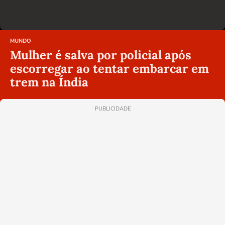
MUNDO
Mulher é salva por policial após
escorregar ao tentar embarcar em
trem na Índia
PUBLICIDADE