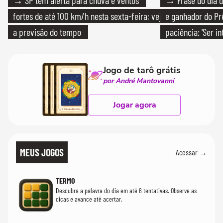
fortes de até 100 km/h nesta sexta-feira; veja
e ganhador do Pr
a previsão do tempo
paciência: 'Ser i
paciente é melho
Jogo de tarô grátis
por André Mantovanni
Jogar agora
MEUS JOGOS
Acessar →
TERMO
Descubra a palavra do dia em até 6 tentativas. Observe as
dicas e avance até acertar.