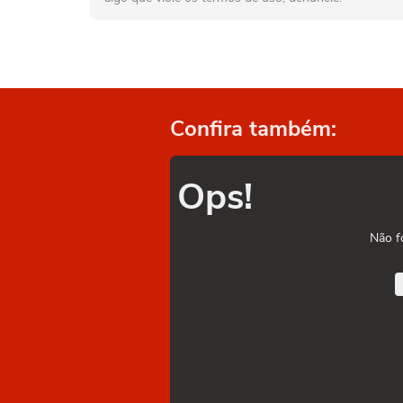
Confira também:
Ops!
Não f