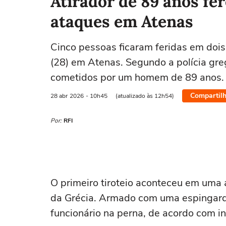
Atirador de 89 anos fe
ataques em Atenas
Cinco pessoas ficaram feridas em dois t
(28) em Atenas. Segundo a polícia gre
cometidos por um homem de 89 anos.
Compartilh
28 abr
2026
- 10h45
(atualizado às 12h54)
Por:
RFI
O primeiro tiroteio aconteceu em uma 
da Grécia. Armado com uma espingarda,
funcionário na perna, de acordo com in