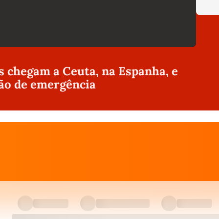
s chegam a Ceuta, na Espanha, e
ção de emergência