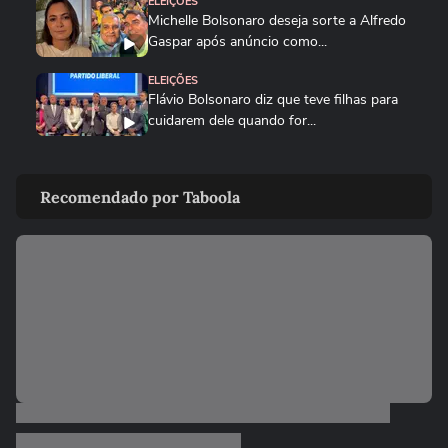
ELEIÇÕES
Michelle Bolsonaro deseja sorte a Alfredo
Gaspar após anúncio como...
ELEIÇÕES
Flávio Bolsonaro diz que teve filhas para
cuidarem dele quando for...
ELEIÇÕES
‘Estarei como para-choque na retaguarda’,
Recomendado por Taboola
diz Alfredo Gaspar a...
ELEIÇÕES
Cercado por mulheres, Flávio Bolsonaro
anuncia Alfredo Gaspar como...
POLÍTICA
Pesquisa Genial/Quaest: Lula tem 39%
das intenções de voto no 1º...
01:05
NOTÍCIAS
Governo Trump revoga visto de
embaixadora do Brasil nos EUA; saiba...