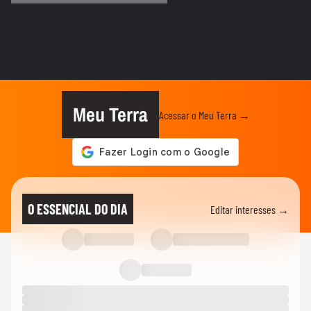
ELEIÇÕES
Zema mostra convite a Girão após
senador ser confirmado como vice...
ELEIÇÕES
Caiado diz em sabatina que quarto
mandato de Lula seria um ‘Dilma...
Meu Terra
Acessar o Meu Terra →
ELEIÇÕES
Zema diz que, se eleito, irá dialogar com
parlamentares, mas que...
ELEIÇÕES
Favoritos, indefinição: veja como vai
O ESSENCIAL DO DIA
Editar interesses →
começar a campanha nos...
ELEIÇÕES
Cleitinho volta atrás e pede candidatura ao
governo de MG: ‘Quem...