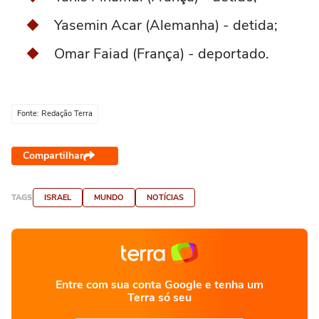
Yasemin Acar (Alemanha) - detida;
Omar Faiad (França) - deportado.
Fonte: Redação Terra
Compartilhar
TAGS
ISRAEL
MUNDO
NOTÍCIAS
Entre com sua conta Google e tenha um
Terra só seu