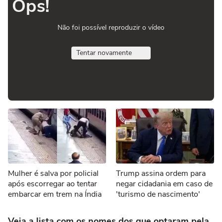
Ops!
Não foi possível reproduzir o vídeo
Tentar novamente
Mulher é salva por policial
Trump assina ordem para
após escorregar ao tentar
negar cidadania em caso de
embarcar em trem na Índia
'turismo de nascimento'
Veja a lista com os nomes dos que optaram pela