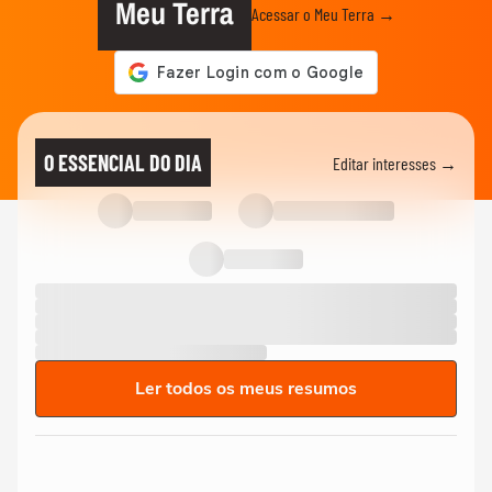
Meu Terra
Acessar o Meu Terra →
O ESSENCIAL DO DIA
Editar interesses →
Ler todos os meus resumos