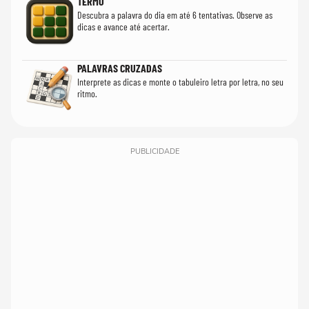
TERMO
Descubra a palavra do dia em até 6 tentativas. Observe as
dicas e avance até acertar.
PALAVRAS CRUZADAS
Interprete as dicas e monte o tabuleiro letra por letra, no seu
ritmo.
PUBLICIDADE