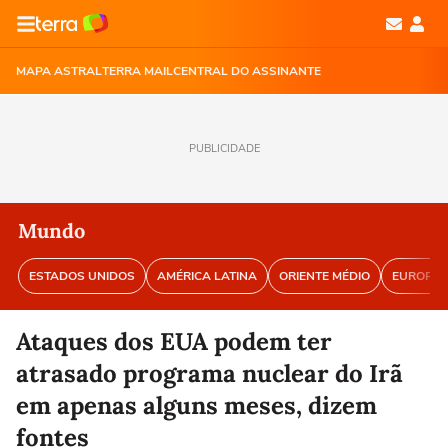
MAPA ASTRAL
TERRA MAIL
CENTRAL DO ASSINANTE
PUBLICIDADE
Mundo
ESTADOS UNIDOS
AMÉRICA LATINA
ORIENTE MÉDIO
EUROPA
Ataques dos EUA podem ter
atrasado programa nuclear do Irã
em apenas alguns meses, dizem
fontes