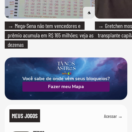
→ Mega-Sena não tem vencedores e
→ Gretchen most
prêmio acumula em R$ 165 milhões; veja as
transplante capil
dezenas
Você sabe de onde vêm seus bloqueios?
Fazer meu Mapa
MEUS JOGOS
Acessar →