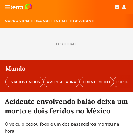
MAPA ASTRAL
TERRA MAIL
CENTRAL DO ASSINANTE
PUBLICIDADE
Mundo
ESTADOS UNIDOS
AMÉRICA LATINA
ORIENTE MÉDIO
EUROPA
Acidente envolvendo balão deixa um
morto e dois feridos no México
O veículo pegou fogo e um dos passageiros morreu na
hora.