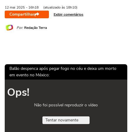
12 mai
2025
- 16h18
(atualizado às 18h10)
Compartilhar
Exibir comentários
Por:
Redação Terra
Balão despenca após pegar fogo no céu e deixa um morto
em evento no México:
Ops!
Não foi possível reproduzir o vídeo
Tentar novamente