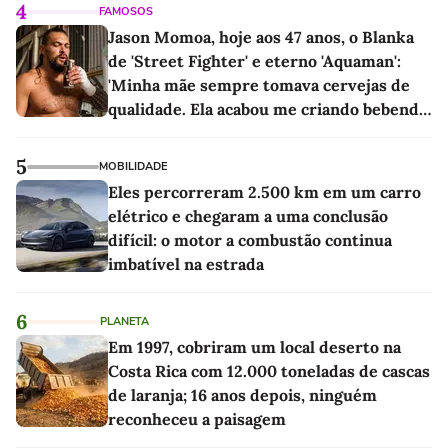
4
FAMOSOS
Jason Momoa, hoje aos 47 anos, o Blanka
de 'Street Fighter' e eterno 'Aquaman':
'Minha mãe sempre tomava cervejas de
qualidade. Ela acabou me criando bebendo
as melhores'
5
MOBILIDADE
Eles percorreram 2.500 km em um carro
elétrico e chegaram a uma conclusão
difícil: o motor a combustão continua
imbatível na estrada
6
PLANETA
Em 1997, cobriram um local deserto na
Costa Rica com 12.000 toneladas de cascas
de laranja; 16 anos depois, ninguém
reconheceu a paisagem