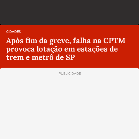
CIDADES
Após fim da greve, falha na CPTM
provoca lotação em estações de
trem e metrô de SP
PUBLICIDADE