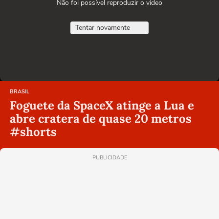
Não foi possível reproduzir o vídeo
Tentar novamente
BRASIL
Foguete da SpaceX atinge a Lua e
abre cratera de quase 20 metros
#shorts
PUBLICIDADE