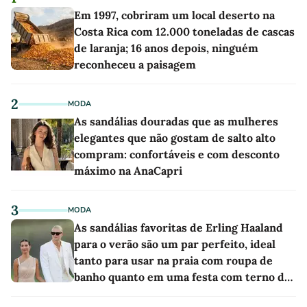
Em 1997, cobriram um local deserto na
Costa Rica com 12.000 toneladas de cascas
de laranja; 16 anos depois, ninguém
reconheceu a paisagem
2
MODA
As sandálias douradas que as mulheres
elegantes que não gostam de salto alto
compram: confortáveis e com desconto
máximo na AnaCapri
3
MODA
As sandálias favoritas de Erling Haaland
para o verão são um par perfeito, ideal
tanto para usar na praia com roupa de
banho quanto em uma festa com terno de
linho