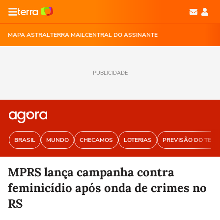
MAPA ASTRAL
TERRA MAIL
CENTRAL DO ASSINANTE
PUBLICIDADE
BRASIL
MUNDO
CHECAMOS
LOTERIAS
PREVISÃO DO TEM
MPRS lança campanha contra
feminicídio após onda de crimes no
RS