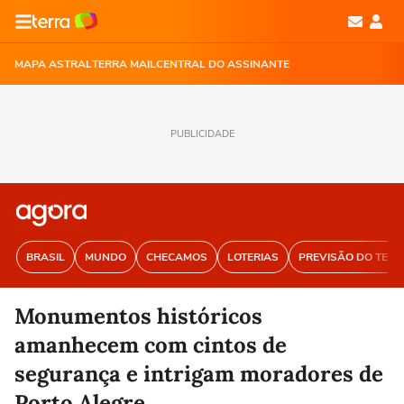
MAPA ASTRAL
TERRA MAIL
CENTRAL DO ASSINANTE
PUBLICIDADE
BRASIL
MUNDO
CHECAMOS
LOTERIAS
PREVISÃO DO TEM
Monumentos históricos
amanhecem com cintos de
segurança e intrigam moradores de
Porto Alegre