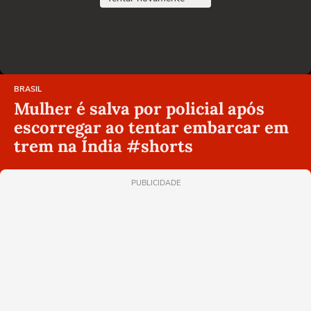
BRASIL
Mulher é salva por policial após
escorregar ao tentar embarcar em
trem na Índia #shorts
PUBLICIDADE