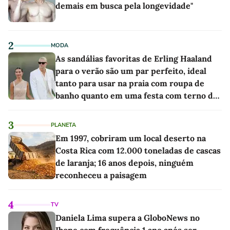
demais em busca pela longevidade"
2
MODA
As sandálias favoritas de Erling Haaland
para o verão são um par perfeito, ideal
tanto para usar na praia com roupa de
banho quanto em uma festa com terno de
linho
3
PLANETA
Em 1997, cobriram um local deserto na
Costa Rica com 12.000 toneladas de cascas
de laranja; 16 anos depois, ninguém
reconheceu a paisagem
4
TV
Daniela Lima supera a GloboNews no
Ibope com frequência 1 ano após ser