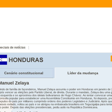
eciais de notícias
Cenário constitucional
Líder da mudança
Manuel Zelaya
indo de família de fazendeiros, Manuel Zelaya assumiu o poder em Honduras em janeiro de 
pós vencer as eleições pelo Partido Liberal, de direita. Durante o mandato, Zelaya deu uma 
 esquerda e se aproximou dos ideiais bolivarianos de Hugo Chávez. Ao tentar convocar uma
onsulta popular para estabelecer uma Assembleia Constituinte em Honduras, foi deposto, pr
xpulso do país por militares cumprindo ordens dos poderes Legislativo e Judiciário. Após qu
eses exilado, voltou ao país e se abrigou na embaixada brasileira em Tegucigalpa para tenta
o poder. Depois das eleições presidenciais, pediu asilo na República Dominicana.