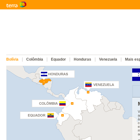
Bolívia
Colômbia
Equador
Honduras
Venezuela
Mais esp
V
a
à
c
e
m
a