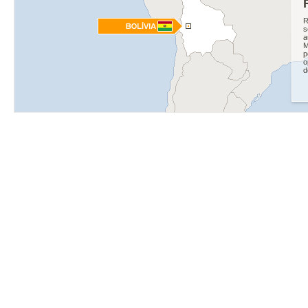
R
s
a
M
p
o
d