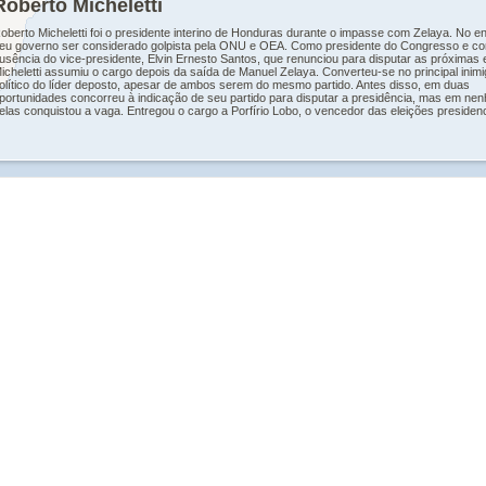
Roberto Micheletti
oberto Micheletti foi o presidente interino de Honduras durante o impasse com Zelaya. No en
eu governo ser considerado golpista pela ONU e OEA. Como presidente do Congresso e c
usência do vice-presidente, Elvin Ernesto Santos, que renunciou para disputar as próximas 
icheletti assumiu o cargo depois da saída de Manuel Zelaya. Converteu-se no principal inim
olítico do líder deposto, apesar de ambos serem do mesmo partido. Antes disso, em duas
portunidades concorreu à indicação de seu partido para disputar a presidência, mas em ne
elas conquistou a vaga. Entregou o cargo a Porfírio Lobo, o vencedor das eleições presidenc