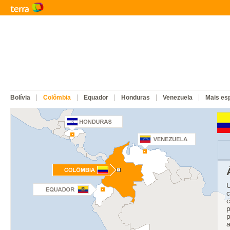
Bolívia
Colômbia
Equador
Honduras
Venezuela
Mais esp
U
c
c
p
p
a