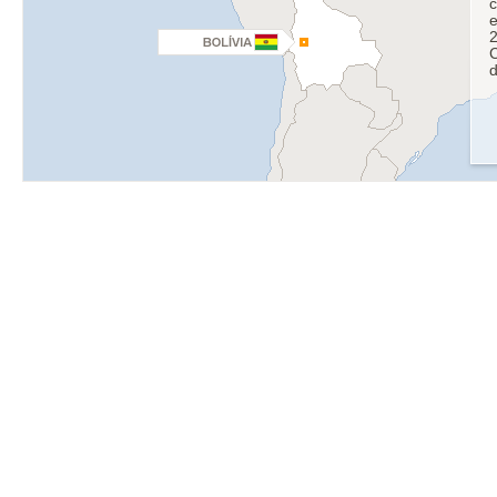
c
e
2
C
d