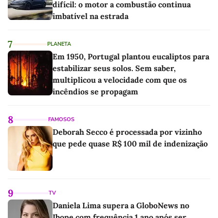
difícil: o motor a combustão continua
imbatível na estrada
7
PLANETA
Em 1950, Portugal plantou eucaliptos para
estabilizar seus solos. Sem saber,
multiplicou a velocidade com que os
incêndios se propagam
8
FAMOSOS
Deborah Secco é processada por vizinho
que pede quase R$ 100 mil de indenização
9
TV
Daniela Lima supera a GloboNews no
Ibope com frequência 1 ano após ser