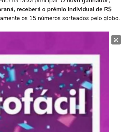
or na faixa principal.
O novo ganhador,
araná, receberá o prêmio individual de R$
etamente os 15 números sorteados pelo globo.