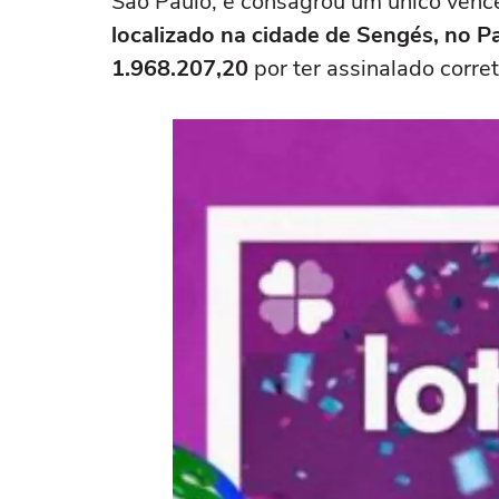
São Paulo, e consagrou um único venced
localizado na cidade de Sengés, no P
1.968.207,20
por ter assinalado corr