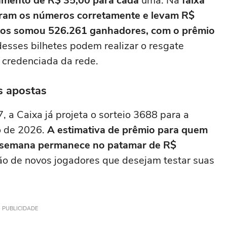
amento de R$ 35,00 para cada
uma. Na
faixa
aram os números corretamente e levam R$
tos somou 526.261 ganhadores, com o prêmio
esses bilhetes podem realizar o resgate
 credenciada da rede.
s apostas
a Caixa já projeta o sorteio 3688 para a
o de 2026.
A estimativa de prêmio para quem
a semana permanece no patamar de R$
ção de novos jogadores que desejam testar suas
PUBLICIDADE