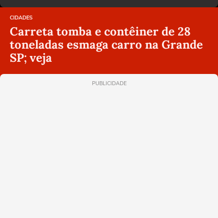
CIDADES
Carreta tomba e contêiner de 28
toneladas esmaga carro na Grande
SP; veja
PUBLICIDADE