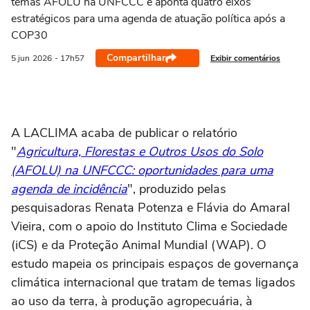
temas AFOLU na UNFCCC e aponta quatro eixos
estratégicos para uma agenda de atuação política após a
COP30
Compartilhar
Exibir comentários
5 jun
2026
- 17h57
A LACLIMA acaba de publicar o relatório
"
Agricultura, Florestas e Outros Usos do Solo
(AFOLU) na UNFCCC: oportunidades para uma
agenda de incidência
", produzido pelas
pesquisadoras Renata Potenza e Flávia do Amaral
Vieira, com o apoio do Instituto Clima e Sociedade
(iCS) e da Proteção Animal Mundial (WAP). O
estudo mapeia os principais espaços de governança
climática internacional que tratam de temas ligados
ao uso da terra, à produção agropecuária, à