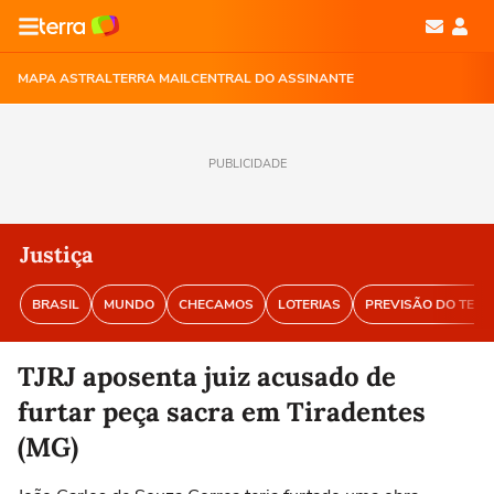
MAPA ASTRAL
TERRA MAIL
CENTRAL DO ASSINANTE
PUBLICIDADE
Justiça
BRASIL
MUNDO
CHECAMOS
LOTERIAS
PREVISÃO DO TEM
TJRJ aposenta juiz acusado de
furtar peça sacra em Tiradentes
(MG)