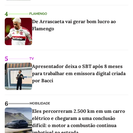
4
FLAMENGO
De Arrascaeta vai gerar bom lucro ao
Flamengo
5
TV
Apresentador deixa o SBT após 8 meses
para trabalhar em emissora digital criada
por Bacci
6
MOBILIDADE
Eles percorreram 2.500 km em um carro
elétrico e chegaram a uma conclusão
difícil: o motor a combustão continua
imbatível na estrada