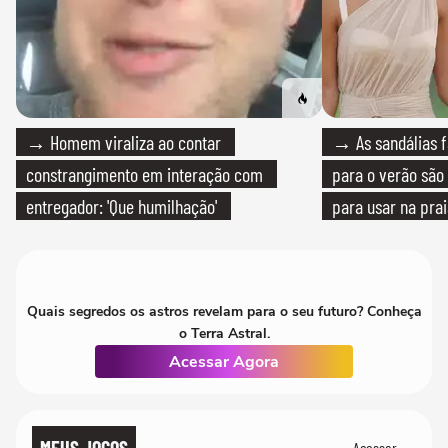
→ Homem viraliza ao contar
→ As sandálias f
constrangimento em interação com
para o verão são 
entregador: 'Que humilhação'
para usar na pra
quanto em uma fe
Quais segredos os astros revelam para o seu futuro? Conheça
o Terra Astral.
Acessar Agora
MEUS JOGOS
Acessar →