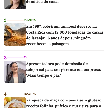
demitida do canal
2
PLANETA
Em 1997, cobriram um local deserto na
Costa Rica com 12.000 toneladas de cascas
de laranja; 16 anos depois, ninguém
reconheceu a paisagem
3
TV
Apresentadora pede demissão de
telejornal para ser gerente em empresa:
"Mais tempo e paz"
4
RECEITAS
Panqueca de maçã com aveia sem glúten:
receita fofinha, prática e nutritiva para o