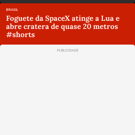
BRASIL
Foguete da SpaceX atinge a Lua e
abre cratera de quase 20 metros
#shorts
PUBLICIDADE