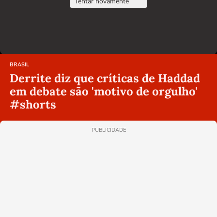
Tentar novamente
BRASIL
Derrite diz que críticas de Haddad
em debate são 'motivo de orgulho'
#shorts
PUBLICIDADE