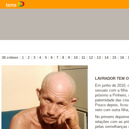
30 crimes
1
2
3
4
5
6
7
8
9
10
11
12
13
14
15
16
LAVRADOR TEM OI
Em junho de 2010, o
sexuais com a filha
próximo a Pinheiro
paternidade das cri
Pouco depois, ficou
neto com outra filha
No primeiro depoimen
relações com as próp
pelas semelhanças c