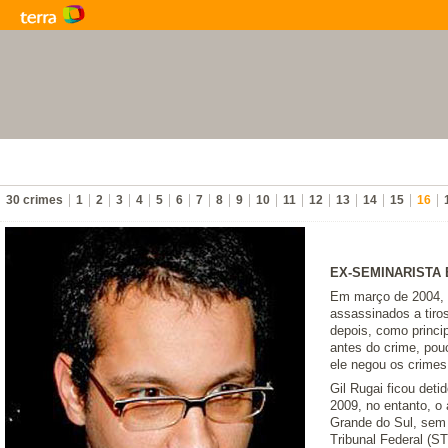
30 crimes
1
2
3
4
5
6
7
8
9
10
11
12
13
14
15
16
EX-SEMINARISTA 
Em março de 2004, o 
assassinados a tiro
depois, como princi
antes do crime, pou
ele negou os crimes
Gil Rugai ficou det
2009, no entanto, o
Grande do Sul, sem 
Tribunal Federal (ST