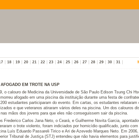
17
18
19
20
21
22
23
24
25
26
27
28
29
30
31
AFOGADO EM TROTE NA USP
9, o calouro de Medicina da Universidade de São Paulo Edison Tsung Chi Hs
morreu afogado em uma piscina da instituição durante uma festa de confrate
 200 estudantes participaram do evento. Em cartas, os estudantes relataram 
lizados e que veteranos atiraram vários deles na piscina. Um dos calouros d
nas mãos dos jovens para que eles não conseguissem sair da piscina.
 Frederico Carlos Jana Neto, o Ceará, e Guilherme Novita Garcia, apontad
eraram o trote violento, foram indiciados por homicídio qualificado, junto com
ina Luís Eduardo Passareli Tirico e Ari de Azevedo Marques Neto. Em 2006,
erior Tribunal de Justiça (STJ) entendeu que não havia elementos para justifi