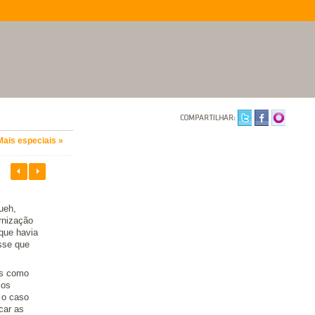
Mais especiais »
ueh,
rnização
que havia
isse que
os como
 os
 o caso
car as