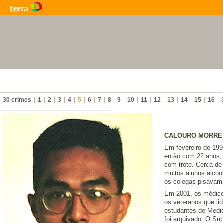
30 crimes
1
2
3
4
5
6
7
8
9
10
11
12
13
14
15
16
CALOURO MORRE 
Em fevereiro de 199
então com 22 anos, 
com trote. Cerca de
muitos alunos alcoo
os colegas pisavam 
Em 2001, os médicos
os veteranos que lid
estudantes de Medic
foi arquivado. O Sup