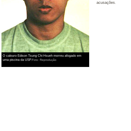
acusações.
O calouro Edison Tsung Chi Hsueh morreu afogado em
uma piscina da USP.
Foto: Reprodução