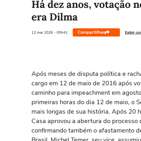
Há dez anos, votação 
era Dilma
Compartilhar
12 mai
2026
- 05h41
Exibir co
Após meses de disputa política e racha
cargo em 12 de maio de 2016 após vot
caminho para impeachment em agosto e
primeiras horas do dia 12 de maio, o
mais longas de sua história. Após 20 
Casa aprovou a abertura do processo
confirmando também o afastamento do 
Brasil. Michel Temer, seu vice, assumi