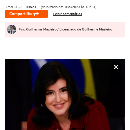
3 mai
2023
- 09h23
(atualizado em 10/5/2023 às 16h51)
Compartilhar
Exibir comentários
Por:
Guilherme Mazieiro / Licenciado de Guilherme Mazieiro