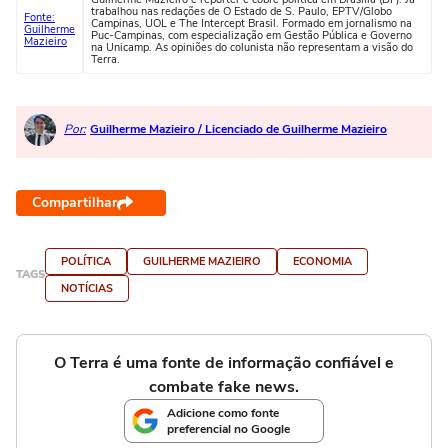
trabalhou nas redações de O Estado de S. Paulo, EPTV/Globo
Fonte:
Campinas, UOL e The Intercept Brasil. Formado em jornalismo na
Guilherme
Puc-Campinas, com especialização em Gestão Pública e Governo
Mazieiro
na Unicamp. As opiniões do colunista não representam a visão do
Terra.
Por:
Guilherme Mazieiro / Licenciado de Guilherme Mazieiro
Compartilhar
POLÍTICA
GUILHERME MAZIEIRO
ECONOMIA
TAGS
NOTÍCIAS
O Terra é uma fonte de informação confiável e
combate fake news.
Adicione como fonte
preferencial no Google