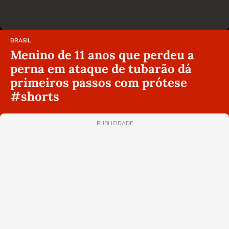
BRASIL
Menino de 11 anos que perdeu a
perna em ataque de tubarão dá
primeiros passos com prótese
#shorts
PUBLICIDADE