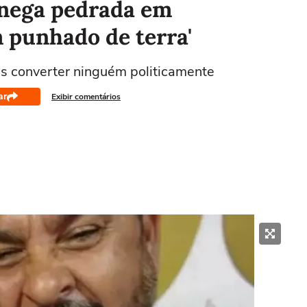
 nega pedrada em
m punhado de terra'
is converter ninguém politicamente
ar
Exibir comentários