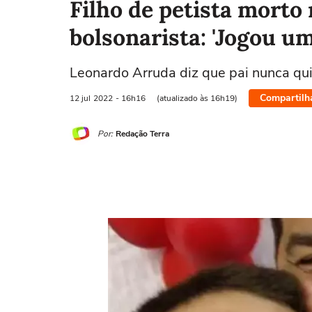
Filho de petista morto
bolsonarista: 'Jogou u
Leonardo Arruda diz que pai nunca qu
Compartilh
12 jul
2022
- 16h16
(atualizado às 16h19)
Por:
Redação Terra