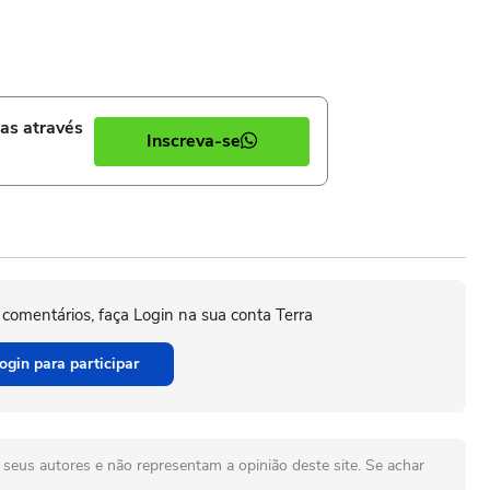
ias através
Inscreva-se
 comentários, faça Login na sua conta Terra
ogin para participar
seus autores e não representam a opinião deste site. Se achar