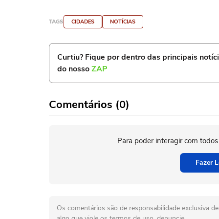
TAGS
CIDADES
NOTÍCIAS
Curtiu? Fique por dentro das principais notíc
do nosso
ZAP
Comentários (0)
Para poder interagir com todos
Fazer L
Os comentários são de responsabilidade exclusiva de 
algo que viole os termos de uso, denuncie.