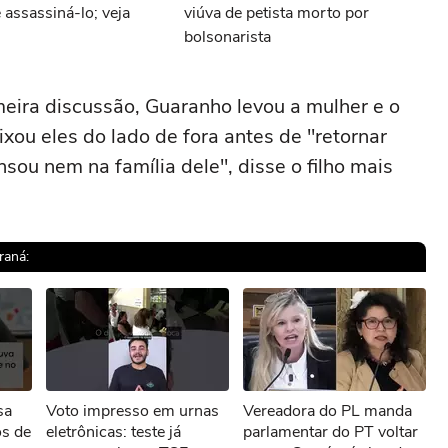
 assassiná-lo; veja
viúva de petista morto por
bolsonarista
eira discussão, Guaranho levou a mulher e o
xou eles do lado de fora antes de "retornar
sou nem na família dele", disse o filho mais
raná:
sível reproduzir o vídeo
sa
Voto impresso em urnas
Vereadora do PL manda
ar novamente
os de
eletrônicas: teste já
parlamentar do PT voltar