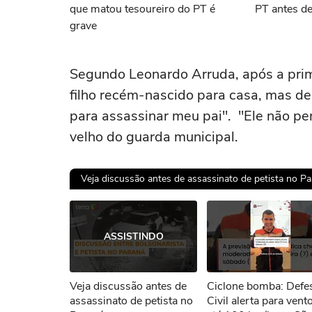
que matou tesoureiro do PT é
PT antes de
grave
Segundo Leonardo Arruda, após a prim
filho recém-nascido para casa, mas dei
para assassinar meu pai". "Ele não pen
velho do guarda municipal.
Veja discussão antes de assassinato de petista no Pa
Ops!
ASSISTINDO
Não foi pos
Veja discussão antes de
Ciclone bomba: Defe
Tent
assassinato de petista no
Civil alerta para vent