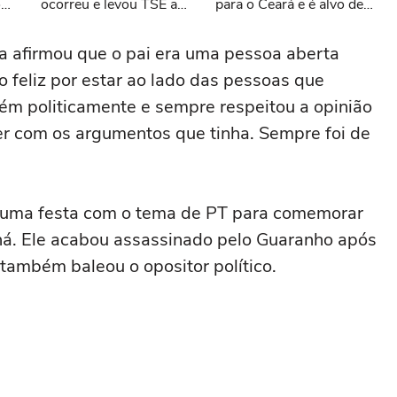
o
ocorreu e levou TSE a
para o Ceará e é alvo de
abandonar o sistema
representação no MPF:
#shorts
'Nasceu lá, mas vem
da afirmou que o pai era uma pessoa aberta
encher o saco aqui'
 feliz por estar ao lado das pessoas que
ém politicamente e sempre respeitou a opinião
er com os argumentos que tinha. Sempre foi de
 uma festa com o tema de PT para comemorar
ná. Ele acabou assassinado pelo Guaranho após
 também baleou o opositor político.