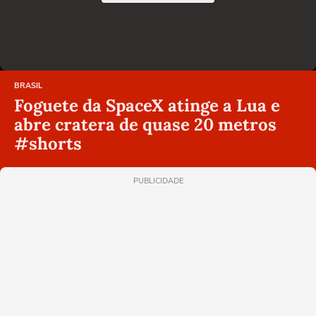
BRASIL
Foguete da SpaceX atinge a Lua e
abre cratera de quase 20 metros
#shorts
PUBLICIDADE