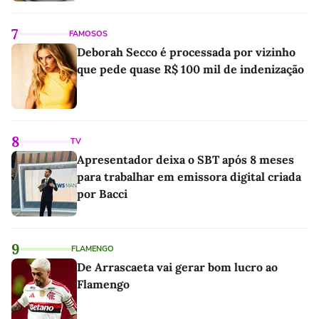
7
FAMOSOS
Deborah Secco é processada por vizinho
que pede quase R$ 100 mil de indenização
8
TV
Apresentador deixa o SBT após 8 meses
para trabalhar em emissora digital criada
por Bacci
9
FLAMENGO
De Arrascaeta vai gerar bom lucro ao
Flamengo