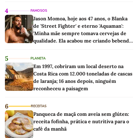
linho
4
FAMOSOS
Jason Momoa, hoje aos 47 anos, o Blanka
de 'Street Fighter' e eterno 'Aquaman':
'Minha mãe sempre tomava cervejas de
qualidade. Ela acabou me criando bebendo
as melhores'
5
PLANETA
Em 1997, cobriram um local deserto na
Costa Rica com 12.000 toneladas de cascas
de laranja; 16 anos depois, ninguém
reconheceu a paisagem
6
RECEITAS
Panqueca de maçã com aveia sem glúten:
receita fofinha, prática e nutritiva para o
café da manhã