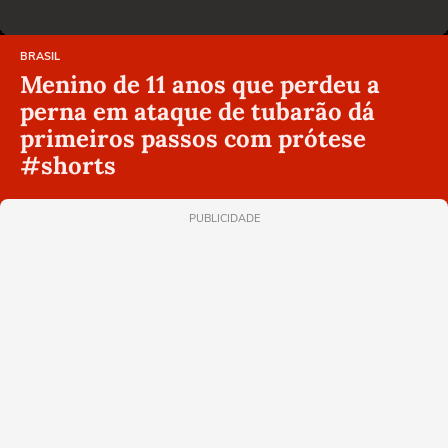
BRASIL
Menino de 11 anos que perdeu a
perna em ataque de tubarão dá
primeiros passos com prótese
#shorts
PUBLICIDADE