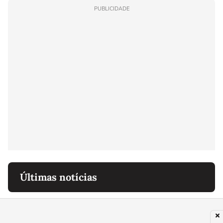
PUBLICIDADE
Últimas notícias
MUNDO
Os graves efeitos do 'Super El Niño' na